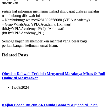
disediakan.
segala hal informasi mengenai mahad ilmi dapat diakses melalui
nara hubung dibawah ini
– Narahubung: wa.me/6281392658080 (YPIA Academy)
– Grup WhatsApp YPIA Academy: [Ikhwan]
(bit.ly/YPIAAcademy_PA2), [Akhowat]
(bit.ly/YPIAAcademy_PI1)
Semoga kajian ini memberikan manfaat yang besar bagi
perkembangan keilmuan umat Islam.
Related Posts
Obrolan Dakwah Terkini : Menyoroti Maraknya Miras & Judi
Online di Masyarakat
19/08/2024
Kajian Bedah Buletin At-Tauhid Bahas “Berjihad di Jalan