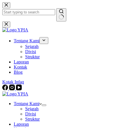
Skip
to
content
No
results
Tentang Kami
Sejarah
Divisi
Struktur
Laporan
Kontak
Blog
Kotak Infaq
Tentang Kami
Sejarah
Divisi
Struktur
Laporan