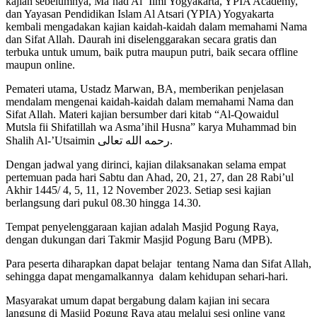
kajian sebelumnya, Ma’had Al ‘Ilmi Yogyakarta, YPIA Academy,
dan Yayasan Pendidikan Islam Al Atsari (YPIA) Yogyakarta
kembali mengadakan kajian kaidah-kaidah dalam memahami Nama
dan Sifat Allah. Daurah ini diselenggarakan secara gratis dan
terbuka untuk umum, baik putra maupun putri, baik secara offline
maupun online.
Pemateri utama, Ustadz Marwan, BA, memberikan penjelasan
mendalam mengenai kaidah-kaidah dalam memahami Nama dan
Sifat Allah. Materi kajian bersumber dari kitab “Al-Qowaidul
Mutsla fii Shifatillah wa Asma’ihil Husna” karya Muhammad bin
Shalih Al-’Utsaimin رحمه الله تعالى.
Dengan jadwal yang dirinci, kajian dilaksanakan selama empat
pertemuan pada hari Sabtu dan Ahad, 20, 21, 27, dan 28 Rabi’ul
Akhir 1445/ 4, 5, 11, 12 November 2023. Setiap sesi kajian
berlangsung dari pukul 08.30 hingga 14.30.
Tempat penyelenggaraan kajian adalah Masjid Pogung Raya,
dengan dukungan dari Takmir Masjid Pogung Baru (MPB).
Para peserta diharapkan dapat belajar tentang Nama dan Sifat Allah,
sehingga dapat mengamalkannya dalam kehidupan sehari-hari.
Masyarakat umum dapat bergabung dalam kajian ini secara
langsung di Masjid Pogung Raya atau melalui sesi online yang