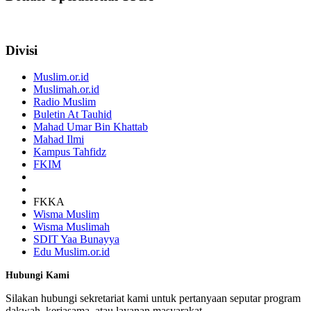
Divisi
Muslim.or.id
Muslimah.or.id
Radio Muslim
Buletin At Tauhid
Mahad Umar Bin Khattab
Mahad Ilmi
Kampus Tahfidz
FKIM
FKKA
Wisma Muslim
Wisma Muslimah
SDIT Yaa Bunayya
Edu Muslim.or.id
Hubungi Kami
Silakan hubungi sekretariat kami untuk pertanyaan seputar program
dakwah, kerjasama, atau layanan masyarakat.