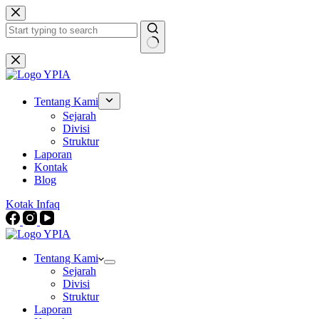
Skip
to
content
No
results
Tentang Kami
Sejarah
Divisi
Struktur
Laporan
Kontak
Blog
Kotak Infaq
Tentang Kami
Sejarah
Divisi
Struktur
Laporan