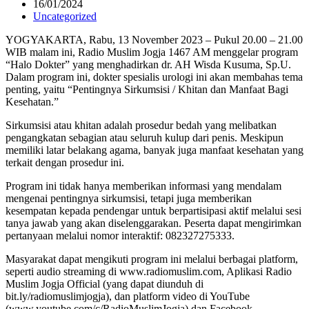
16/01/2024
Uncategorized
YOGYAKARTA, Rabu, 13 November 2023 – Pukul 20.00 – 21.00
WIB malam ini, Radio Muslim Jogja 1467 AM menggelar program
“Halo Dokter” yang menghadirkan dr. AH Wisda Kusuma, Sp.U.
Dalam program ini, dokter spesialis urologi ini akan membahas tema
penting, yaitu “Pentingnya Sirkumsisi / Khitan dan Manfaat Bagi
Kesehatan.”
Sirkumsisi atau khitan adalah prosedur bedah yang melibatkan
pengangkatan sebagian atau seluruh kulup dari penis. Meskipun
memiliki latar belakang agama, banyak juga manfaat kesehatan yang
terkait dengan prosedur ini.
Program ini tidak hanya memberikan informasi yang mendalam
mengenai pentingnya sirkumsisi, tetapi juga memberikan
kesempatan kepada pendengar untuk berpartisipasi aktif melalui sesi
tanya jawab yang akan diselenggarakan. Peserta dapat mengirimkan
pertanyaan melalui nomor interaktif: 082327275333.
Masyarakat dapat mengikuti program ini melalui berbagai platform,
seperti audio streaming di www.radiomuslim.com, Aplikasi Radio
Muslim Jogja Official (yang dapat diunduh di
bit.ly/radiomuslimjogja), dan platform video di YouTube
(www.youtube.com/c/RadioMuslimJogja) dan Facebook