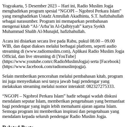
Yogyakarta, 5 Desember 2023 – Hari ini, Radio Muslim Jogja
menghadirkan program spesial “NGOPI – Ngobrol Perkara Islam”
yang menghadirkan Ustadz Amrullah Akadhinta, S.T. hafizhahullah
sebagai narasumber. Program ini memaparkan pembahasan
mengenai kitab “Al-‘Arba’in Al-Qalbiyyah” karya Syekh
Muhammad Shalih Al-Munajid, hafizhahullah.
Acara ini disiarkan secara live pada Rabu, pukul 08.00 – 09.00
WIB, dan dapat diakses melalui berbagai platform, seperti audio
streaming di (www.radiomuslim.com), Aplikasi Radio Muslim Jogja
Official, dan live streaming di [YouTube]
(https://www.youtube.com/c/RadioMuslimJogja) serta [Facebook]
(https://www.facebook.com/radiomuslimjogja).
Selain memberikan pencerahan melalui pembahasan kitab, program
ini juga menyediakan sesi tanya jawab bagi pendengar yang
melakukan streaming melalui nomor interaktif: 082327275333.
“NGOPI – Ngobrol Perkara Islam” hadir sebagai wadah diskusi
mendalam seputar Islam, memberikan pengetahuan yang bermanfaat
bagi pendengar yang ingin lebih memahami ajaran agama Islam.
Semoga program ini memberikan inspirasi dan pengetahuan yang
mendalam kepada seluruh pendengar Radio Muslim Jogja.