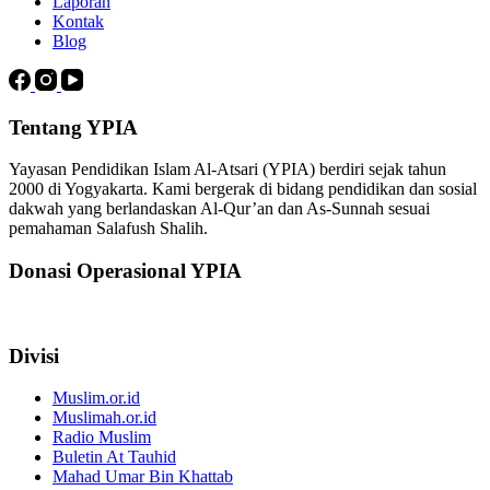
Laporan
Kontak
Blog
Tentang YPIA
Yayasan Pendidikan Islam Al-Atsari (YPIA) berdiri sejak tahun
2000 di Yogyakarta. Kami bergerak di bidang pendidikan dan sosial
dakwah yang berlandaskan Al-Qur’an dan As-Sunnah sesuai
pemahaman Salafush Shalih.
Donasi Operasional YPIA
Divisi
Muslim.or.id
Muslimah.or.id
Radio Muslim
Buletin At Tauhid
Mahad Umar Bin Khattab