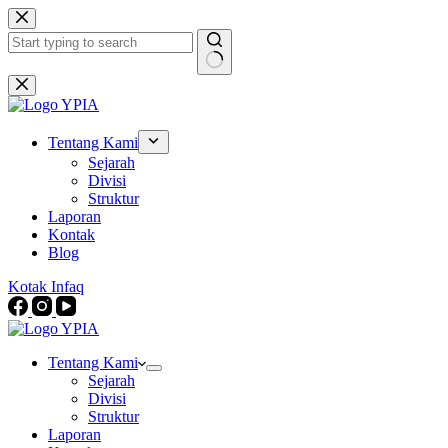
Skip
to
content
No
results
Tentang Kami
Sejarah
Divisi
Struktur
Laporan
Kontak
Blog
Kotak Infaq
Tentang Kami
Sejarah
Divisi
Struktur
Laporan