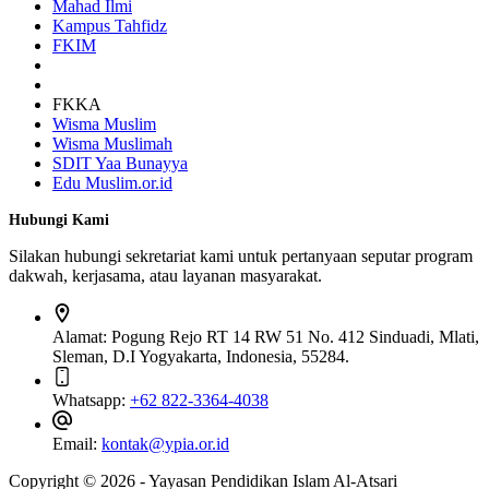
Mahad Ilmi
Kampus Tahfidz
FKIM
FKKA
Wisma Muslim
Wisma Muslimah
SDIT Yaa Bunayya
Edu Muslim.or.id
Hubungi Kami
Silakan hubungi sekretariat kami untuk pertanyaan seputar program
dakwah, kerjasama, atau layanan masyarakat.
Alamat:
Pogung Rejo RT 14 RW 51 No. 412 Sinduadi, Mlati,
Sleman, D.I Yogyakarta, Indonesia, 55284.
Whatsapp:
+62 822-3364-4038
Email:
kontak@ypia.or.id
Copyright © 2026 - Yayasan Pendidikan Islam Al-Atsari