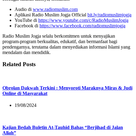
Audio di
www.radiomuslim.com
Aplikasi Radio Muslim Jogja Official
bit.ly/radiomuslimjogja
YouTube di
https://www.youtube.com/c/RadioMuslimJogja
Facebook di
https://www.facebook.com/radiomuslimjogja
Radio Muslim Jogja selalu berkomitmen untuk menyajikan
program-program berkualitas, edukatif, dan bermanfaat bagi
pendengarnya, terutama dalam menyediakan informasi Islami yang
mendalam dan mendidik.
Related Posts
Obrolan Dakwah Terkini : Menyoroti Maraknya Miras & Judi
Online di Masyarakat
19/08/2024
Kajian Bedah Buletin At-Tauhid Bahas “Berjihad di Jalan
Allah”