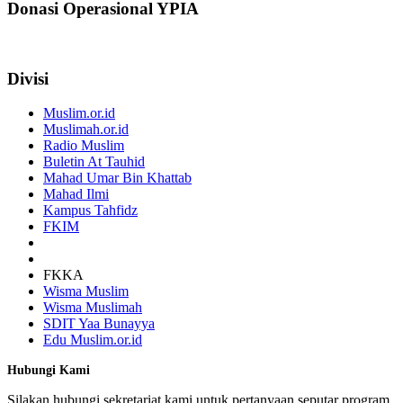
Donasi Operasional YPIA
Divisi
Muslim.or.id
Muslimah.or.id
Radio Muslim
Buletin At Tauhid
Mahad Umar Bin Khattab
Mahad Ilmi
Kampus Tahfidz
FKIM
FKKA
Wisma Muslim
Wisma Muslimah
SDIT Yaa Bunayya
Edu Muslim.or.id
Hubungi Kami
Silakan hubungi sekretariat kami untuk pertanyaan seputar program