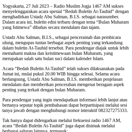
Yogyakarta, 27 Juli 2023 – Radio Muslim Jogja 1467 AM sukses
menyelenggarakan acara spesial “Bedah Buletin At-Tauhid” dengan
menghadirkan Ustadz Abu Salman, B.I.S. sebagai narasumber.
Dalam acara ini, buletin edisi terbaru dengan tema “Bulan Muharam
yang Istimewa” dibahas secara mendalam dan tajam.
Ustadz Abu Salman, B.I.S., sebagai penceramah dan pembicara
ulung, mengupas tuntas berbagai aspek penting yang terkandung
dalam buletin At-Tauhid tersebut. Para pendengar diajak untuk lebih
memahami makna dan keistimewaan bulan Muharam, yang
merupakan salah satu bulan suci dalam kalender Islam.
Acara “Bedah Buletin At-Tauhid” telah sukses dilaksanakan pada
Jumat ini, mulai pukul 20.00 WIB hingga selesai. Selama acara
berlangsung, Ustadz Abu Salman, B.I.S. memberikan penjelasan
mendalam dan memberikan pencerahan mengenai beragam aspek
penting yang terkait dengan bulan Muharam.
Para pendengar yang ingin mendapatkan informasi lebih lanjut atau
bertanya seputar topik pembahasan dapat berpartisipasi melalui sesi
tanya jawab dengan menghubungi nomor interaktif 082327275333.
Tak hanya dapat didengarkan melalui frekuensi radio 1467 AM,
acara “Bedah Buletin At-Tauhid” juga dapat disimak melalui
berbagai saluran lainnya, termasuk: