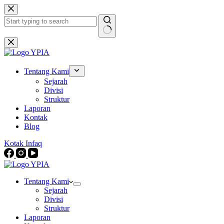
Skip
to
content
No
results
Tentang Kami
Sejarah
Divisi
Struktur
Laporan
Kontak
Blog
Kotak Infaq
Tentang Kami
Sejarah
Divisi
Struktur
Laporan