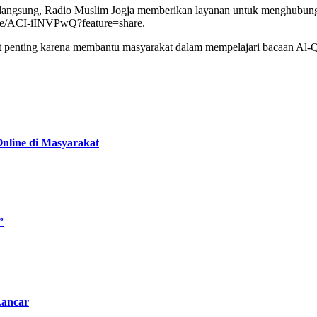
langsung, Radio Muslim Jogja memberikan layanan untuk menghubungi 
live/ACI-iINVPwQ?feature=share.
t penting karena membantu masyarakat dalam mempelajari bacaan Al-Qu
nline di Masyarakat
”
Lancar