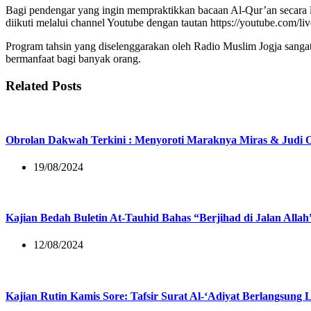
Bagi pendengar yang ingin mempraktikkan bacaan Al-Qur’an secara 
diikuti melalui channel Youtube dengan tautan https://youtube.com/
Program tahsin yang diselenggarakan oleh Radio Muslim Jogja sanga
bermanfaat bagi banyak orang.
Related Posts
Obrolan Dakwah Terkini : Menyoroti Maraknya Miras & Judi O
19/08/2024
Kajian Bedah Buletin At-Tauhid Bahas “Berjihad di Jalan Allah
12/08/2024
Kajian Rutin Kamis Sore: Tafsir Surat Al-‘Adiyat Berlangsung 