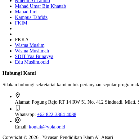
Buletin At Tauhid
Mahad Umar Bin Khattab
Mahad Ilmi
Kampus Tahfidz
FKIM
FKKA
Wisma Muslim
Wisma Muslimah
SDIT Yaa Bunayya
Edu Muslim.or.id
Hubungi Kami
Silakan hubungi sekretariat kami untuk pertanyaan seputar program 
Alamat:
Pogung Rejo RT 14 RW 51 No. 412 Sinduadi, Mlati, S
Whatsapp:
+62 822-3364-4038
Email:
kontak@ypia.or.id
Copyright © 2026 - Yayasan Pendidikan Islam Al-Atsari