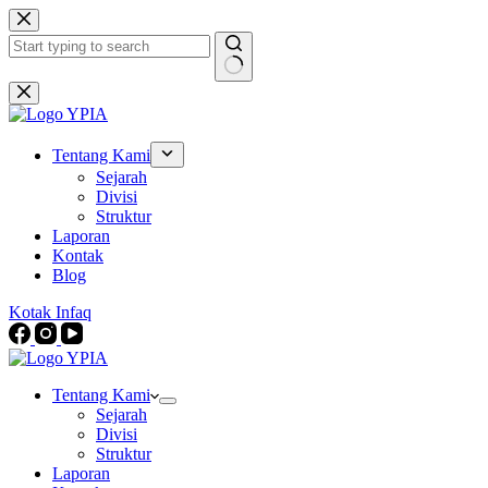
Skip
to
content
No
results
Tentang Kami
Sejarah
Divisi
Struktur
Laporan
Kontak
Blog
Kotak Infaq
Tentang Kami
Sejarah
Divisi
Struktur
Laporan