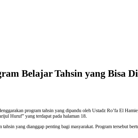
am Belajar Tahsin yang Bisa Di
ang dipandu oleh Ustadz Ro’fa El Hamiem حفظه الله. Dalam program tersebut, Ustadz Ro’fa memb
ijul Huruf” yang terdapat pada halaman 18.
 tahsin yang dianggap penting bagi masyarakat. Program tersebut be