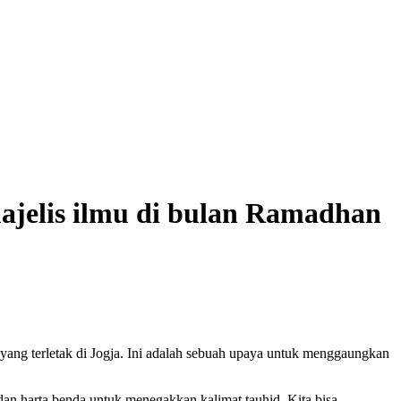
ajelis ilmu di bulan Ramadhan
ang terletak di Jogja. Ini adalah sebuah upaya untuk menggaungkan
dan harta benda untuk menegakkan kalimat tauhid. Kita bisa