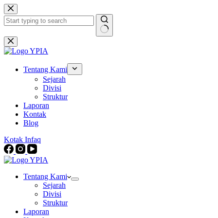
Skip
to
content
No
results
Tentang Kami
Sejarah
Divisi
Struktur
Laporan
Kontak
Blog
Kotak Infaq
Tentang Kami
Sejarah
Divisi
Struktur
Laporan