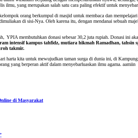
s ilmu, yang merupakan salah satu cara paling efektif untuk menyeba
 sekelompok orang berkumpul di masjid untuk membaca dan mempelajari 
dimuliakan di sisi-Nya. Oleh karena itu, dengan mendanai sebuah maje
h, YPIA membutuhkan donasi sebesar 30,2 juta rupiah. Donasi ini ak
ram intensif kampus tahfidz, mutiara hikmah Ramadhan, tahsin s
uroh takmir.
dari harta kita untuk mewujudkan taman surga di dunia ini, di Kampung
 orang yang berperan aktif dalam menyebarluaskan ilmu agama. aamiin
nline di Masyarakat
”