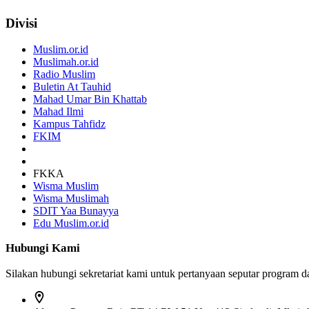
Divisi
Muslim.or.id
Muslimah.or.id
Radio Muslim
Buletin At Tauhid
Mahad Umar Bin Khattab
Mahad Ilmi
Kampus Tahfidz
FKIM
FKKA
Wisma Muslim
Wisma Muslimah
SDIT Yaa Bunayya
Edu Muslim.or.id
Hubungi Kami
Silakan hubungi sekretariat kami untuk pertanyaan seputar program 