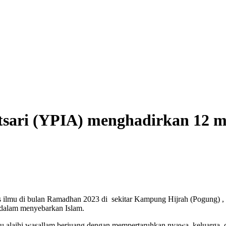
tsari (YPIA) menghadirkan 12 m
 ilmu di bulan Ramadhan 2023 di sekitar Kampung Hijrah (Pogung) , y
dalam menyebarkan Islam.
lahu alaihi wasallam berjuang dengan mempertaruhkan nyawa, keluarga, 