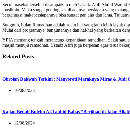
Secuil nasehat tersebut disampaikan oleh Ustadz Afifi Abdul Wadud
muslimin. Maka sangat penting sekali adanya persiapan yang matan
bergenngsi makapersiapannya bisa sangat panjang dan lama. Tujuanya
Sungguh, bulan Ramadhan adalah suatu hal yang jauh lebih layak di
Mulai dari programnya, bangunannya dan hal-hal yang berkaitan den
YPIA memang tengah merancang kepanitiaan ramadhan. Salah satu agen
masjid menuju ramadhan. Ustadz Afifi juga berpesan agar terus beker
Related Posts
Obrolan Dakwah Terkini : Menyoroti Maraknya Miras & Judi O
19/08/2024
Kajian Bedah Buletin At-Tauhid Bahas “Berjihad di Jalan Allah
12/08/2024