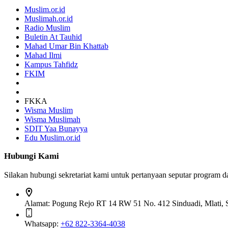
Muslim.or.id
Muslimah.or.id
Radio Muslim
Buletin At Tauhid
Mahad Umar Bin Khattab
Mahad Ilmi
Kampus Tahfidz
FKIM
FKKA
Wisma Muslim
Wisma Muslimah
SDIT Yaa Bunayya
Edu Muslim.or.id
Hubungi Kami
Silakan hubungi sekretariat kami untuk pertanyaan seputar program 
Alamat:
Pogung Rejo RT 14 RW 51 No. 412 Sinduadi, Mlati, S
Whatsapp:
+62 822-3364-4038