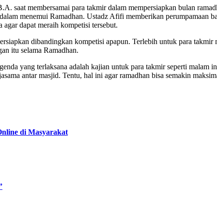
 B.A. saat membersamai para takmir dalam mempersiapkan bulan ramad
g dalam menemui Ramadhan. Ustadz Afifi memberikan perumpamaan baga
 agar dapat meraih kompetisi tersebut.
persiapkan dibandingkan kompetisi apapun. Terlebih untuk para takmi
gan itu selama Ramadhan.
da yang terlaksana adalah kajian untuk para takmir seperti malam in
jasama antar masjid. Tentu, hal ini agar ramadhan bisa semakin maksi
nline di Masyarakat
”