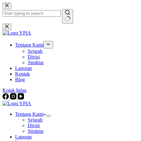
Skip
to
content
No
results
Tentang Kami
Sejarah
Divisi
Struktur
Laporan
Kontak
Blog
Kotak Infaq
Tentang Kami
Sejarah
Divisi
Struktur
Laporan