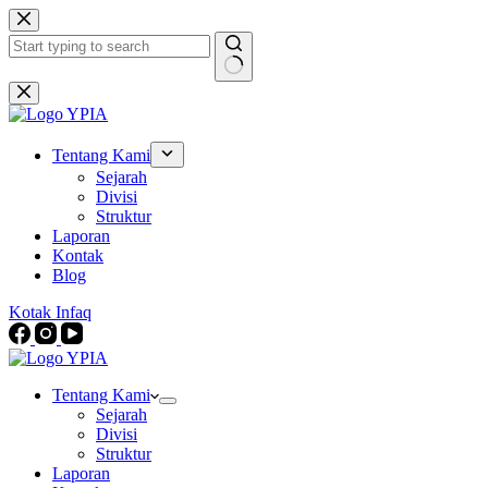
Skip
to
content
No
results
Tentang Kami
Sejarah
Divisi
Struktur
Laporan
Kontak
Blog
Kotak Infaq
Tentang Kami
Sejarah
Divisi
Struktur
Laporan