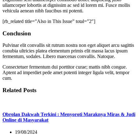
ullamcorper lobortis at dignissim ac sed id lorem mi. Fusce mollis
vehicula aenean nibh faucibus mi potenti.
[rb_related title=”Also in This Issue” total=”2″]
Conclusion
Pulvinar elit convallis sit rutrum nostra non eget aliquet arcu sagittis
conubia ultricies platea elementum primis elit massa lacus ipsum
fermentum, sodales. Libero maecenas convallis. Natoque.
Consectetuer fermentum dui porttitor curae; mattis nibh congue.
Aptent ad imperdiet pede amet potenti integer ligula velit, tempor
cum.
Related Posts
Obrolan Dakwah Terkini : Menyoroti Maraknya Miras & Judi
Online di Masyarakat
19/08/2024