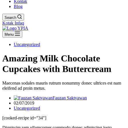
Kontak
Blog
Search
Kotak Infaq
Menu
Uncategorized
Amazing Milk Chocolate
Cupcakes with Buttercream
Maecenas sodales mauris rutrum nonummy donec ultrices est nam
eleifend ad proin metus.
Fauzan Saktyawan
02/07/2019
Uncategorized
[cooked-recipe id=”34″]
Dignissim sem ullamcorper commodo donec adipiscing justo