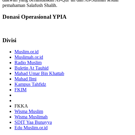
pemahaman Salafush Shalih.
Donasi Operasional YPIA
Divisi
Muslim.or.id
Muslimah.or.id
Radio Muslim
Buletin At Tauhid
Mahad Umar Bin Khattab
Mahad Ilmi
Kampus Tahfidz
FKIM
FKKA
Wisma Muslim
Wisma Muslimah
SDIT Yaa Bunayya
Edu Muslim.or.id