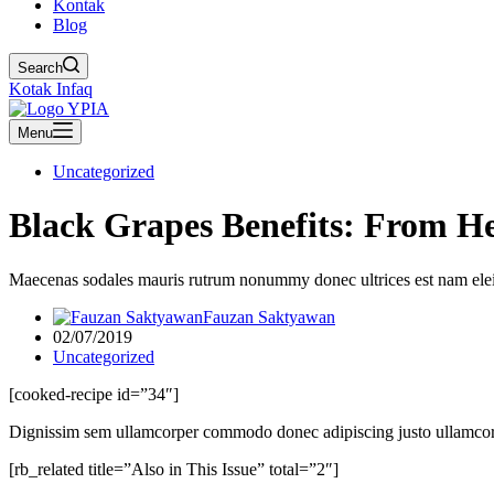
Kontak
Blog
Search
Kotak Infaq
Menu
Uncategorized
Black Grapes Benefits: From H
Maecenas sodales mauris rutrum nonummy donec ultrices est nam elei
Fauzan Saktyawan
02/07/2019
Uncategorized
[cooked-recipe id=”34″]
Dignissim sem ullamcorper commodo donec adipiscing justo ullamcorper
[rb_related title=”Also in This Issue” total=”2″]