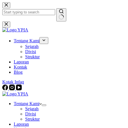
Skip
to
content
No
results
Tentang Kami
Sejarah
Divisi
Struktur
Laporan
Kontak
Blog
Kotak Infaq
Tentang Kami
Sejarah
Divisi
Struktur
Laporan