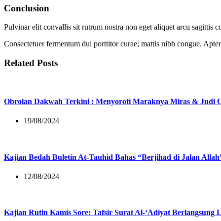
Conclusion
Pulvinar elit convallis sit rutrum nostra non eget aliquet arcu sagitt
Consectetuer fermentum dui porttitor curae; mattis nibh congue. Aptent
Related Posts
Obrolan Dakwah Terkini : Menyoroti Maraknya Miras & Judi O
19/08/2024
Kajian Bedah Buletin At-Tauhid Bahas “Berjihad di Jalan Allah
12/08/2024
Kajian Rutin Kamis Sore: Tafsir Surat Al-‘Adiyat Berlangsung 