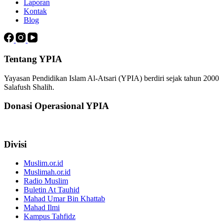
Laporan
Kontak
Blog
Tentang YPIA
Yayasan Pendidikan Islam Al-Atsari (YPIA) berdiri sejak tahun 200
Salafush Shalih.
Donasi Operasional YPIA
Divisi
Muslim.or.id
Muslimah.or.id
Radio Muslim
Buletin At Tauhid
Mahad Umar Bin Khattab
Mahad Ilmi
Kampus Tahfidz