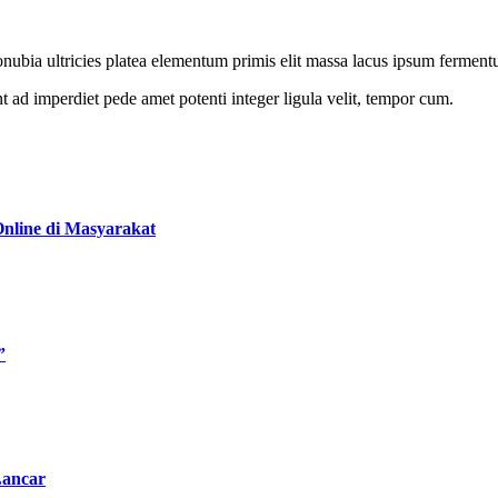
is conubia ultricies platea elementum primis elit massa lacus ipsum ferme
 ad imperdiet pede amet potenti integer ligula velit, tempor cum.
nline di Masyarakat
”
Lancar