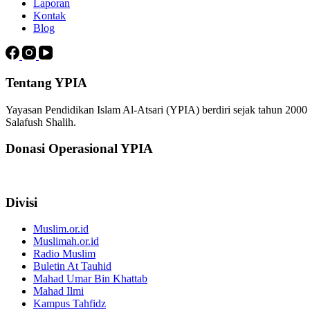
Laporan
Kontak
Blog
Tentang YPIA
Yayasan Pendidikan Islam Al-Atsari (YPIA) berdiri sejak tahun 200
Salafush Shalih.
Donasi Operasional YPIA
Divisi
Muslim.or.id
Muslimah.or.id
Radio Muslim
Buletin At Tauhid
Mahad Umar Bin Khattab
Mahad Ilmi
Kampus Tahfidz