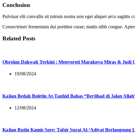
Conclusion
Pulvinar elit convallis sit rutrum nostra non eget aliquet arcu sagitt
Consectetuer fermentum dui porttitor curae; mattis nibh congue. Aptent
Related Posts
Obrolan Dakwah Terkini : Menyoroti Maraknya Miras & Judi O
19/08/2024
Kajian Bedah Buletin At-Tauhid Bahas “Berjihad di Jalan Allah
12/08/2024
Kajian Rutin Kamis Sore: Tafsir Surat Al-‘Adiyat Berlangsung 