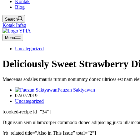
Kontak
Blog
Search
Kotak Infaq
Menu
Uncategorized
Deliciously Sweet Strawberry 
Maecenas sodales mauris rutrum nonummy donec ultrices est nam elei
Fauzan Saktyawan
02/07/2019
Uncategorized
[cooked-recipe id=”34″]
Dignissim sem ullamcorper commodo donec adipiscing justo ullamcorper
[rb_related title=”Also in This Issue” total=”2″]