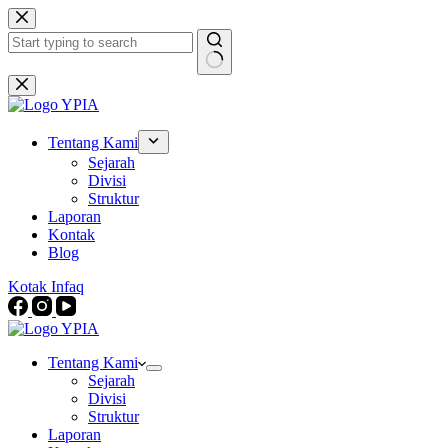
Skip
to
content
No
results
Tentang Kami
Sejarah
Divisi
Struktur
Laporan
Kontak
Blog
Kotak Infaq
Tentang Kami
Sejarah
Divisi
Struktur
Laporan