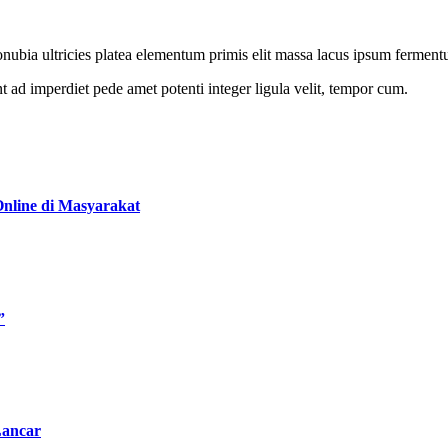
is conubia ultricies platea elementum primis elit massa lacus ipsum ferme
 ad imperdiet pede amet potenti integer ligula velit, tempor cum.
nline di Masyarakat
”
Lancar