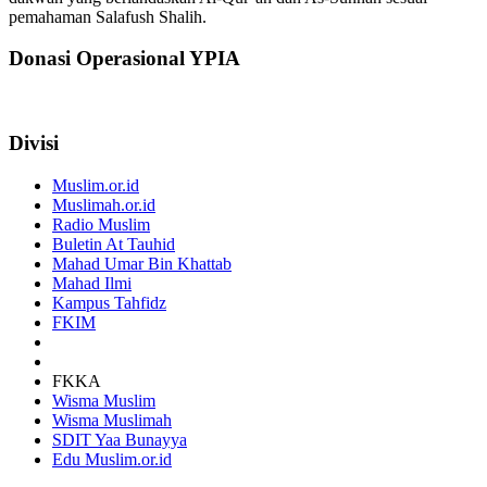
pemahaman Salafush Shalih.
Donasi Operasional YPIA
Divisi
Muslim.or.id
Muslimah.or.id
Radio Muslim
Buletin At Tauhid
Mahad Umar Bin Khattab
Mahad Ilmi
Kampus Tahfidz
FKIM
FKKA
Wisma Muslim
Wisma Muslimah
SDIT Yaa Bunayya
Edu Muslim.or.id