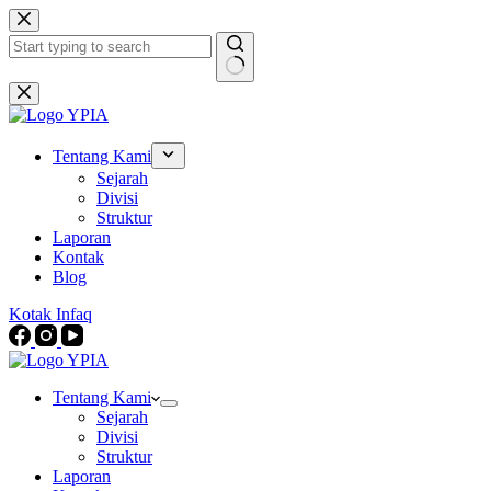
Skip
to
content
No
results
Tentang Kami
Sejarah
Divisi
Struktur
Laporan
Kontak
Blog
Kotak Infaq
Tentang Kami
Sejarah
Divisi
Struktur
Laporan