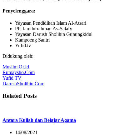
Penyelenggara:
Yayasan Pendidikan Islam Al-Atsari
PP. Jamilurrahman As-Salafy
Yayasan Darush Sholihin Gunungkidul
Kampoeng Santri
Yufid.tv
Didukung oleh:
Muslim.Or.Id
Rumaysho.Com
Yufid TV
DarushSholihin.Com
Related Posts
Antara Kuliah dan Belajar Agama
14/08/2021