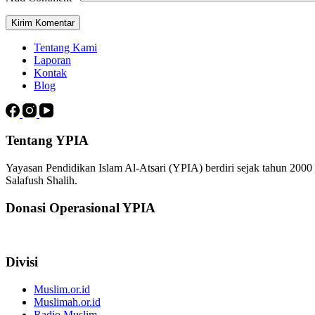
Kirim Komentar
Tentang Kami
Laporan
Kontak
Blog
Tentang YPIA
Yayasan Pendidikan Islam Al-Atsari (YPIA) berdiri sejak tahun 200
Salafush Shalih.
Donasi Operasional YPIA
Divisi
Muslim.or.id
Muslimah.or.id
Radio Muslim