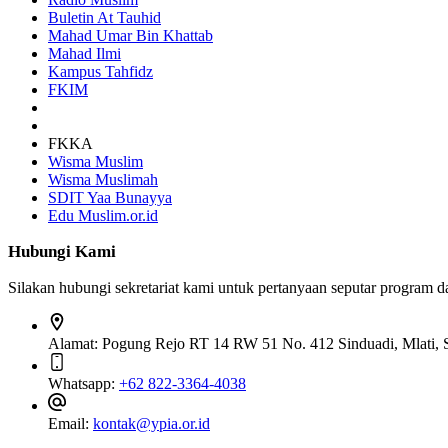
Buletin At Tauhid
Mahad Umar Bin Khattab
Mahad Ilmi
Kampus Tahfidz
FKIM
FKKA
Wisma Muslim
Wisma Muslimah
SDIT Yaa Bunayya
Edu Muslim.or.id
Hubungi Kami
Silakan hubungi sekretariat kami untuk pertanyaan seputar program 
Alamat:
Pogung Rejo RT 14 RW 51 No. 412 Sinduadi, Mlati, S
Whatsapp:
+62 822-3364-4038
Email:
kontak@ypia.or.id