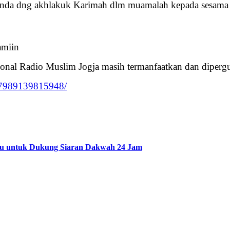
n anda dng akhlakuk Karimah dlm muamalah kepada sesama
amiin
sional Radio Muslim Jogja masih termanfaatkan dan diperg
037989139815948/
u untuk Dukung Siaran Dakwah 24 Jam