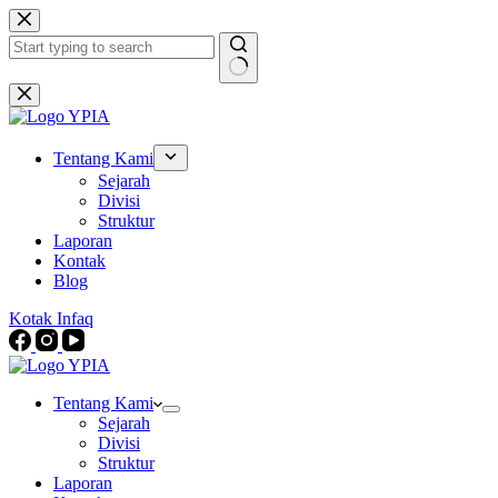
Skip
to
content
No
results
Tentang Kami
Sejarah
Divisi
Struktur
Laporan
Kontak
Blog
Kotak Infaq
Tentang Kami
Sejarah
Divisi
Struktur
Laporan