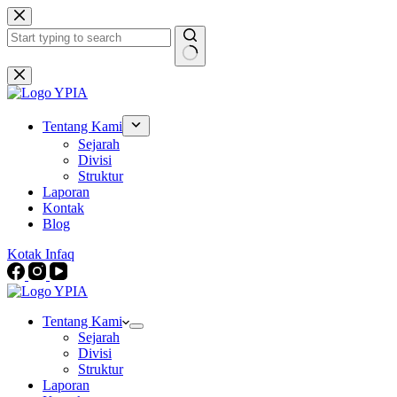
Skip
to
content
No
results
Tentang Kami
Sejarah
Divisi
Struktur
Laporan
Kontak
Blog
Kotak Infaq
Tentang Kami
Sejarah
Divisi
Struktur
Laporan