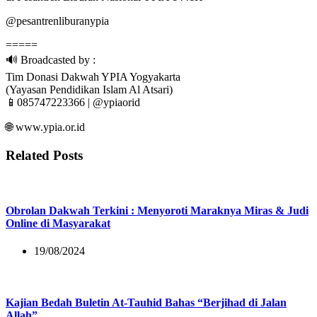
@pesantrenliburanypia
=====
🔊 Broadcasted by :
Tim Donasi Dakwah YPIA Yogyakarta
(Yayasan Pendidikan Islam Al Atsari)
📱085747223366 | @ypiaorid
🌐 www.ypia.or.id
Related Posts
Obrolan Dakwah Terkini : Menyoroti Maraknya Miras & Judi
Online di Masyarakat
19/08/2024
Kajian Bedah Buletin At-Tauhid Bahas “Berjihad di Jalan
Allah”