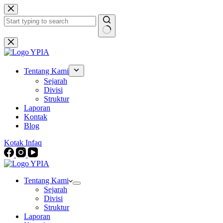
Skip
to
content
No
results
Tentang Kami
Sejarah
Divisi
Struktur
Laporan
Kontak
Blog
Kotak Infaq
Tentang Kami
Sejarah
Divisi
Struktur
Laporan