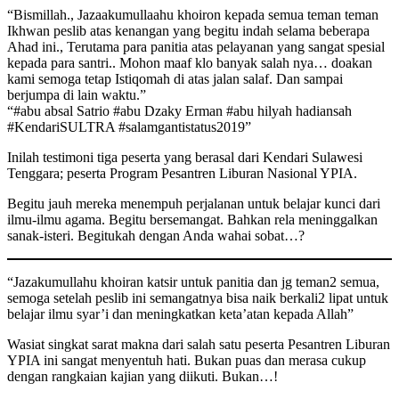
“Bismillah., Jazaakumullaahu khoiron kepada semua teman teman
Ikhwan peslib atas kenangan yang begitu indah selama beberapa
Ahad ini., Terutama para panitia atas pelayanan yang sangat spesial
kepada para santri.. Mohon maaf klo banyak salah nya… doakan
kami semoga tetap Istiqomah di atas jalan salaf. Dan sampai
berjumpa di lain waktu.”
“#abu absal Satrio #abu Dzaky Erman #abu hilyah hadiansah
#KendariSULTRA #salamgantistatus2019”
Inilah testimoni tiga peserta yang berasal dari Kendari Sulawesi
Tenggara; peserta Program Pesantren Liburan Nasional YPIA.
Begitu jauh mereka menempuh perjalanan untuk belajar kunci dari
ilmu-ilmu agama. Begitu bersemangat. Bahkan rela meninggalkan
sanak-isteri. Begitukah dengan Anda wahai sobat…?
“Jazakumullahu khoiran katsir untuk panitia dan jg teman2 semua,
semoga setelah peslib ini semangatnya bisa naik berkali2 lipat untuk
belajar ilmu syar’i dan meningkatkan keta’atan kepada Allah”
Wasiat singkat sarat makna dari salah satu peserta Pesantren Liburan
YPIA ini sangat menyentuh hati. Bukan puas dan merasa cukup
dengan rangkaian kajian yang diikuti. Bukan…!