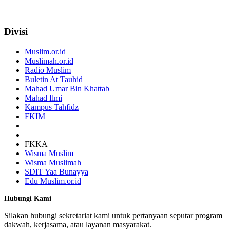
Divisi
Muslim.or.id
Muslimah.or.id
Radio Muslim
Buletin At Tauhid
Mahad Umar Bin Khattab
Mahad Ilmi
Kampus Tahfidz
FKIM
FKKA
Wisma Muslim
Wisma Muslimah
SDIT Yaa Bunayya
Edu Muslim.or.id
Hubungi Kami
Silakan hubungi sekretariat kami untuk pertanyaan seputar program
dakwah, kerjasama, atau layanan masyarakat.