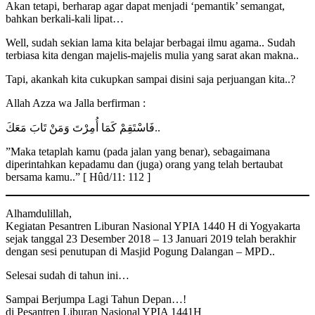
Akan tetapi, berharap agar dapat menjadi ‘pemantik’ semangat,
bahkan berkali-kali lipat…
Well, sudah sekian lama kita belajar berbagai ilmu agama.. Sudah
terbiasa kita dengan majelis-majelis mulia yang sarat akan makna..
Tapi, akankah kita cukupkan sampai disini saja perjuangan kita..?
Allah Azza wa Jalla berfirman :
فَاسْتَقِمْ كَمَا أُمِرْتَ وَمَنْ تَابَ مَعَكَ..
”Maka tetaplah kamu (pada jalan yang benar), sebagaimana
diperintahkan kepadamu dan (juga) orang yang telah bertaubat
bersama kamu..” [ Hûd/11: 112 ]
Alhamdulillah,
Kegiatan Pesantren Liburan Nasional YPIA 1440 H di Yogyakarta
sejak tanggal 23 Desember 2018 – 13 Januari 2019 telah berakhir
dengan sesi penutupan di Masjid Pogung Dalangan – MPD..
Selesai sudah di tahun ini…
Sampai Berjumpa Lagi Tahun Depan…!
di Pesantren Liburan Nasional YPIA 1441H