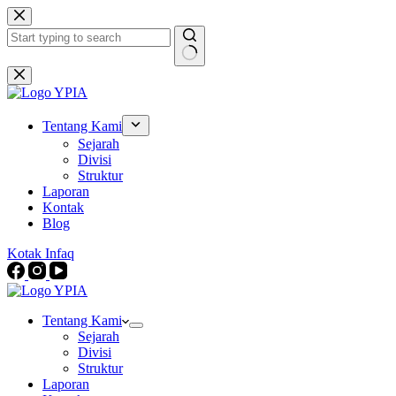
Skip
to
content
No
results
Tentang Kami
Sejarah
Divisi
Struktur
Laporan
Kontak
Blog
Kotak Infaq
Tentang Kami
Sejarah
Divisi
Struktur
Laporan