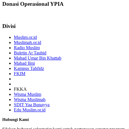
Donasi Operasional YPIA
Divisi
Muslim.or.id
Muslimah.or.id
Radio Muslim
Buletin At Tauhid
Mahad Umar Bin Khattab
Mahad Ilmi
Kampus Tahfidz
FKIM
FKKA
Wisma Muslim
Wisma Muslimah
SDIT Yaa Bunayya
Edu Muslim.or.id
Hubungi Kami