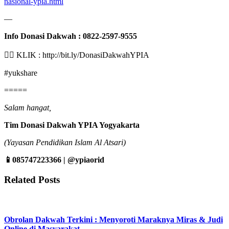
nasional-ypia.html
—
Info Donasi Dakwah :
0822-2597-9555
👉🏻 KLIK : http://bit.ly/DonasiDakwahYPIA
#yukshare
=====
Salam hangat,
Tim Donasi Dakwah YPIA Yogyakarta
(Yayasan Pendidikan Islam Al Atsari)
📱
085747223366 | @ypiaorid
Related Posts
Obrolan Dakwah Terkini : Menyoroti Maraknya Miras & Judi
Online di Masyarakat