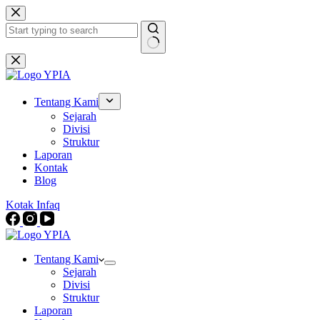
Skip
to
content
No
results
Tentang Kami
Sejarah
Divisi
Struktur
Laporan
Kontak
Blog
Kotak Infaq
Tentang Kami
Sejarah
Divisi
Struktur
Laporan