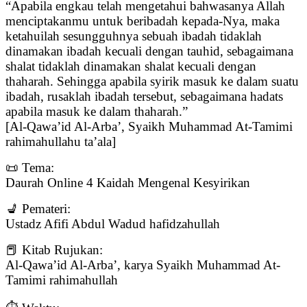
“Apabila engkau telah mengetahui bahwasanya Allah
menciptakanmu untuk beribadah kepada-Nya, maka
ketahuilah sesungguhnya sebuah ibadah tidaklah
dinamakan ibadah kecuali dengan tauhid, sebagaimana
shalat tidaklah dinamakan shalat kecuali dengan
thaharah. Sehingga apabila syirik masuk ke dalam suatu
ibadah, rusaklah ibadah tersebut, sebagaimana hadats
apabila masuk ke dalam thaharah.”
[Al-Qawa’id Al-Arba’, Syaikh Muhammad At-Tamimi
rahimahullahu ta’ala]
📜 Tema:
Daurah Online 4 Kaidah Mengenal Kesyirikan
💺 Pemateri:
Ustadz Afifi Abdul Wadud hafidzahullah
📕 Kitab Rujukan:
Al-Qawa’id Al-Arba’, karya Syaikh Muhammad At-
Tamimi rahimahullah