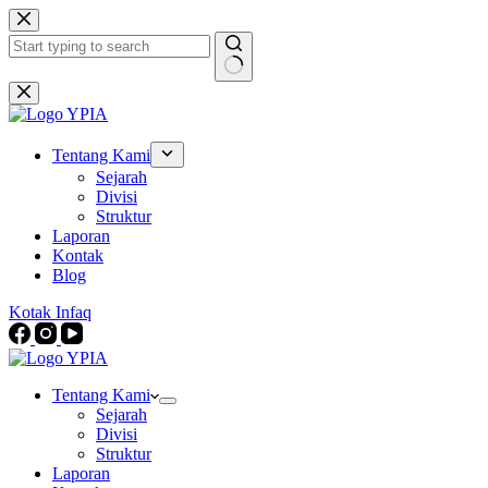
Skip
to
content
No
results
Tentang Kami
Sejarah
Divisi
Struktur
Laporan
Kontak
Blog
Kotak Infaq
Tentang Kami
Sejarah
Divisi
Struktur
Laporan