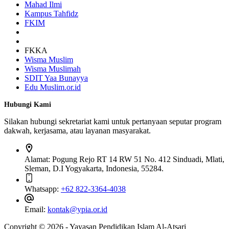
Mahad Ilmi
Kampus Tahfidz
FKIM
FKKA
Wisma Muslim
Wisma Muslimah
SDIT Yaa Bunayya
Edu Muslim.or.id
Hubungi Kami
Silakan hubungi sekretariat kami untuk pertanyaan seputar program
dakwah, kerjasama, atau layanan masyarakat.
Alamat:
Pogung Rejo RT 14 RW 51 No. 412 Sinduadi, Mlati,
Sleman, D.I Yogyakarta, Indonesia, 55284.
Whatsapp:
+62 822-3364-4038
Email:
kontak@ypia.or.id
Copyright © 2026 - Yayasan Pendidikan Islam Al-Atsari