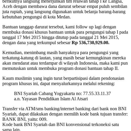
berikutnya langsung m
enerjunkan tim relawan tahap I ke Langsa,
Aceh dengan membawa dana darurat sebesar empat puluh sembilan
juta rupiah, yang langsung digunakan untuk belanja barang-barang
kebutuhan pengungsi di kota Medan.
Bantuan tanggap darurat tersebut, kami follow up lagi dengan
membuka donasi khusus bantuan untuk para pengungsi tahap I pada
tanggal 17 Mei 2015 hingga ditutup pada tanggal 21 Mei 2015,
dengan dana yang terkumpul sebesar
Rp 536,730,929.00.
Kemudian, menimbang masih banyaknya para pengungsi yang
terkatung-katung di lautan, yang masih besar kemungkinan mereka
akan mendarat atau terdampar di wilayah Indonesia, maka kami pun
memutuskan untuk membuka program donasi bantuan tahap II.
Kaum muslimin yang ingin turut berpartisipasi dalam pendonasian
program khusus ini, dapat menyalurkannya melalui rekening:
BNI Syariah Cabang Yogyakarta no: 77.55.33.11.37
a.n. Yayasan Pendidikan Islam Al Atsari
Transfer via ATM/sms banking/internet banking dari bank non BNI
Syariah, dapat dilakukan dengan memilih kode bank tujuan transfer:
BANK BNI, yaitu: 009.
Kode bank BNI Syariah dan BNI konvensional terkoneksi satu
sama lain.