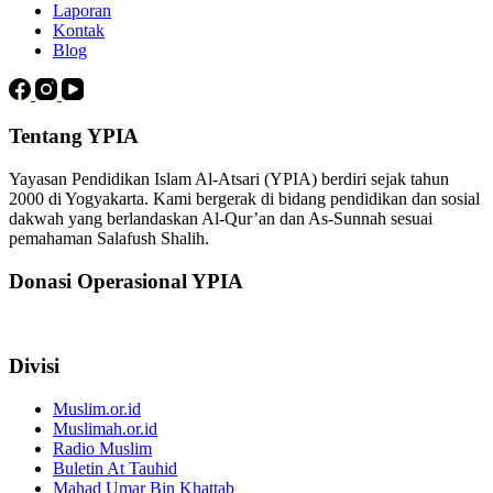
Laporan
Kontak
Blog
Tentang YPIA
Yayasan Pendidikan Islam Al-Atsari (YPIA) berdiri sejak tahun
2000 di Yogyakarta. Kami bergerak di bidang pendidikan dan sosial
dakwah yang berlandaskan Al-Qur’an dan As-Sunnah sesuai
pemahaman Salafush Shalih.
Donasi Operasional YPIA
Divisi
Muslim.or.id
Muslimah.or.id
Radio Muslim
Buletin At Tauhid
Mahad Umar Bin Khattab