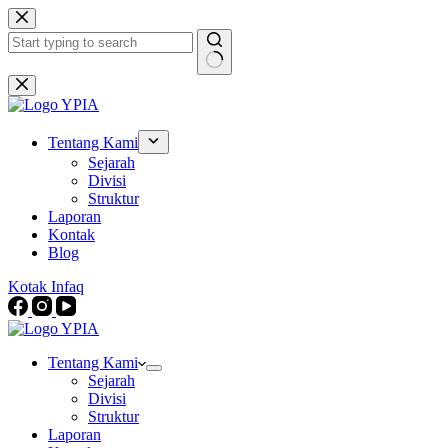
Skip
to
content
No
results
Tentang Kami
Sejarah
Divisi
Struktur
Laporan
Kontak
Blog
Kotak Infaq
Tentang Kami
Sejarah
Divisi
Struktur
Laporan