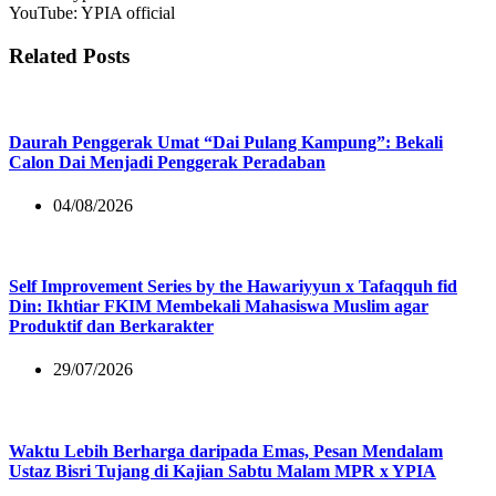
YouTube: YPIA official
Related Posts
Daurah Penggerak Umat “Dai Pulang Kampung”: Bekali
Calon Dai Menjadi Penggerak Peradaban
04/08/2026
Self Improvement Series by the Hawariyyun x Tafaqquh fid
Din: Ikhtiar FKIM Membekali Mahasiswa Muslim agar
Produktif dan Berkarakter
29/07/2026
Waktu Lebih Berharga daripada Emas, Pesan Mendalam
Ustaz Bisri Tujang di Kajian Sabtu Malam MPR x YPIA