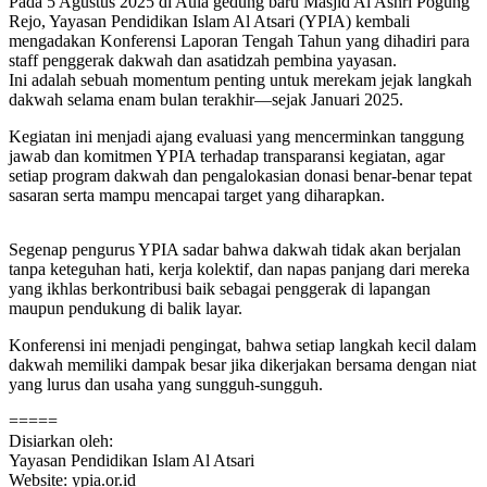
Pada 5 Agustus 2025 di Aula gedung baru Masjid Al Ashri Pogung
Rejo, Yayasan Pendidikan Islam Al Atsari (YPIA) kembali
mengadakan Konferensi Laporan Tengah Tahun yang dihadiri para
staff penggerak dakwah dan asatidzah pembina yayasan.
Ini adalah sebuah momentum penting untuk merekam jejak langkah
dakwah selama enam bulan terakhir—sejak Januari 2025.
Kegiatan ini menjadi ajang evaluasi yang mencerminkan tanggung
jawab dan komitmen YPIA terhadap transparansi kegiatan, agar
setiap program dakwah dan pengalokasian donasi benar-benar tepat
sasaran serta mampu mencapai target yang diharapkan.
Segenap pengurus YPIA sadar bahwa dakwah tidak akan berjalan
tanpa keteguhan hati, kerja kolektif, dan napas panjang dari mereka
yang ikhlas berkontribusi baik sebagai penggerak di lapangan
maupun pendukung di balik layar.
Konferensi ini menjadi pengingat, bahwa setiap langkah kecil dalam
dakwah memiliki dampak besar jika dikerjakan bersama dengan niat
yang lurus dan usaha yang sungguh-sungguh.
=====
Disiarkan oleh:
Yayasan Pendidikan Islam Al Atsari
Website: ypia.or.id