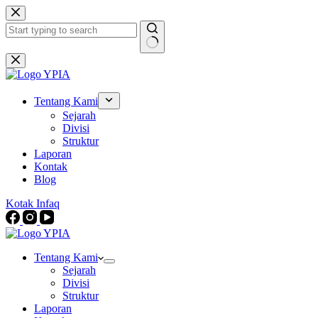
Skip
to
content
No
results
Tentang Kami
Sejarah
Divisi
Struktur
Laporan
Kontak
Blog
Kotak Infaq
Tentang Kami
Sejarah
Divisi
Struktur
Laporan