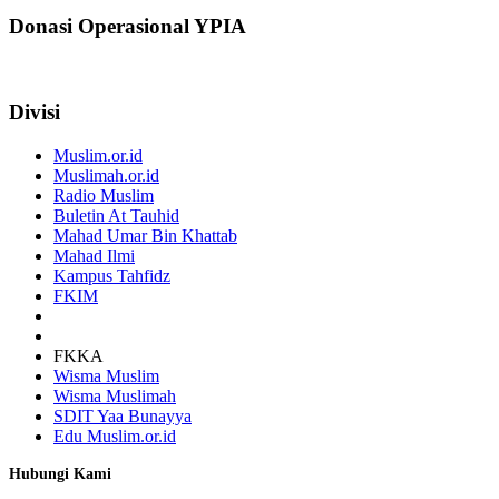
Donasi Operasional YPIA
Divisi
Muslim.or.id
Muslimah.or.id
Radio Muslim
Buletin At Tauhid
Mahad Umar Bin Khattab
Mahad Ilmi
Kampus Tahfidz
FKIM
FKKA
Wisma Muslim
Wisma Muslimah
SDIT Yaa Bunayya
Edu Muslim.or.id
Hubungi Kami